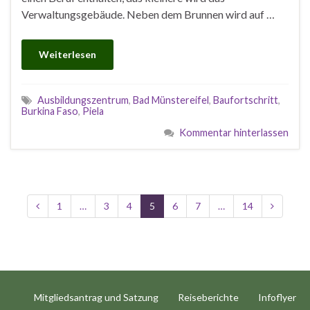
Verwaltungsgebäude. Neben dem Brunnen wird auf …
Weiterlesen
Ausbildungszentrum
,
Bad Münstereifel
,
Baufortschritt
,
Burkina Faso
,
Piela
Kommentar hinterlassen
1
…
3
4
5
6
7
…
14
Mitgliedsantrag und Satzung
Reiseberichte
Infoflyer