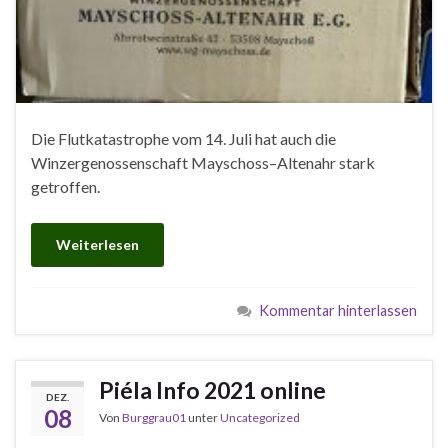
Die Flutkatastrophe vom 14. Juli hat auch die
Winzergenossenschaft Mayschoss–Altenahr stark
getroffen.
Weiterlesen
Kommentar hinterlassen
Piéla Info 2021 online
DEZ.
08
Von
Burggrau01
unter
Uncategorized