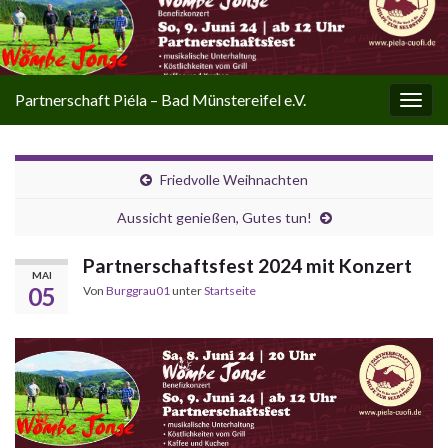
Partnerschaft Piéla – Bad Münstereifel e.V.
Navi
umsc
Friedvolle Weihnachten
Aussicht genießen, Gutes tun!
Partnerschaftsfest 2024 mit Konzert
MAI
05
Von
Burggrau01
unter
Startseite