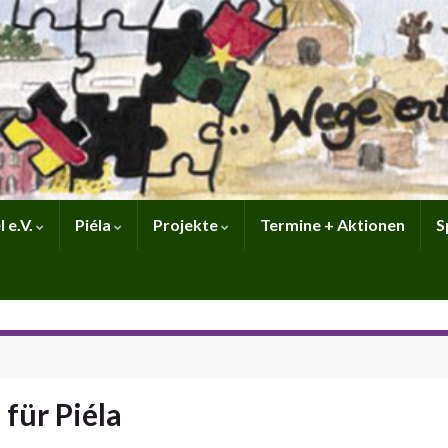
 e.V.
Piéla
Projekte
Termine + Aktionen
S
für Piéla