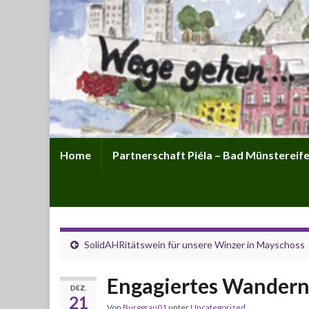
Home
Partnerschaft Piéla – Bad Münstereifel
SolidAHRitätswein für unsere Winzer in Mayschoss
Engagiertes Wandern 
DEZ.
21
Von
Burggrau01
unter
Uncategorized