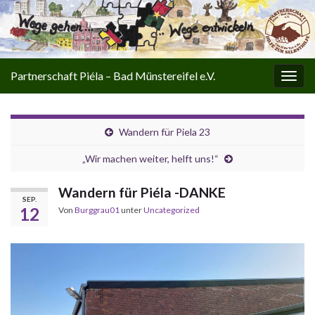
Partnerschaft Piéla – Bad Münstereifel e.V.
Navi
umsc
Wandern für Piela 23
„Wir machen weiter, helft uns!“
Wandern für Piéla -DANKE
SEP.
12
Von
Burggrau01
unter
Uncategorized