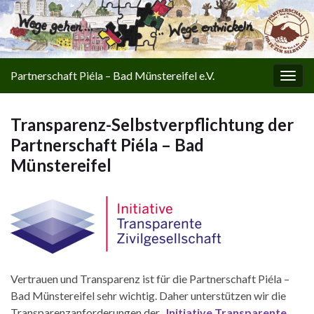
Partnerschaft Piéla – Bad Münstereifel e.V.
Navi
umsc
Transparenz-Selbstverpflichtung der
Partnerschaft Piéla – Bad
Münstereifel
Vertrauen und Transparenz ist für die Partnerschaft Piéla –
Bad Münstereifel sehr wichtig. Daher unterstützen wir die
Transparenzanforderungen der
„Initiative Transparente