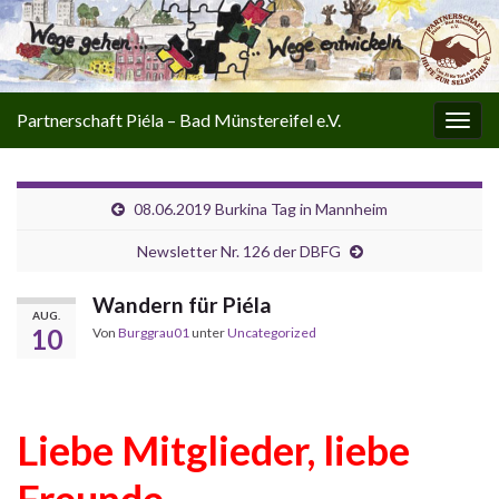
Partnerschaft Piéla – Bad Münstereifel e.V.
Navi
umsc
08.06.2019 Burkina Tag in Mannheim
Newsletter Nr. 126 der DBFG
Wandern für Piéla
AUG.
10
Von
Burggrau01
unter
Uncategorized
Liebe Mitglieder, liebe