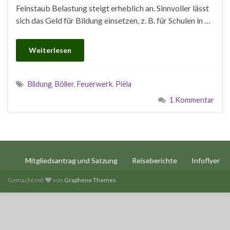
Feinstaub Belastung steigt erheblich an. Sinnvoller lässt
sich das Geld für Bildung einsetzen, z. B. für Schulen in …
Weiterlesen
Bildung
,
Böller
,
Feuerwerk
,
Piéla
1 Kommentar
Mitgliedsantrag und Satzung
Reiseberichte
Infoflyer
Gemacht mit
von
Graphene Themes
.