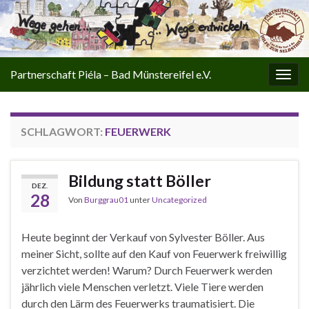
Partnerschaft Piéla – Bad Münstereifel e.V.
Navi
umsc
SCHLAGWORT:
FEUERWERK
Bildung statt Böller
DEZ.
28
Von
Burggrau01
unter
Uncategorized
Heute beginnt der Verkauf von Sylvester Böller. Aus
meiner Sicht, sollte auf den Kauf von Feuerwerk freiwillig
verzichtet werden! Warum? Durch Feuerwerk werden
jährlich viele Menschen verletzt. Viele Tiere werden
durch den Lärm des Feuerwerks traumatisiert. Die