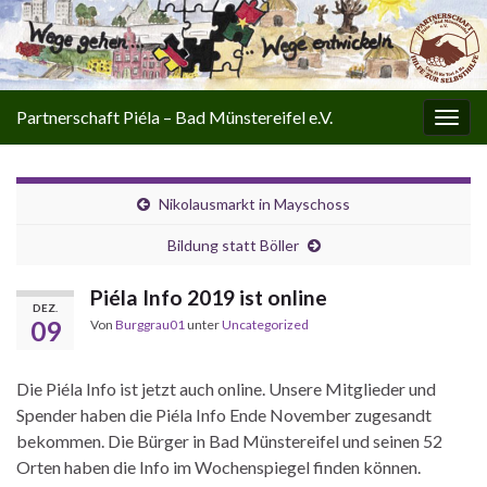
Partnerschaft Piéla – Bad Münstereifel e.V.
Navi
umsc
Nikolausmarkt in Mayschoss
Bildung statt Böller
Piéla Info 2019 ist online
DEZ.
09
Von
Burggrau01
unter
Uncategorized
Die Piéla Info ist jetzt auch online. Unsere Mitglieder und
Spender haben die Piéla Info Ende November zugesandt
bekommen. Die Bürger in Bad Münstereifel und seinen 52
Orten haben die Info im Wochenspiegel finden können.