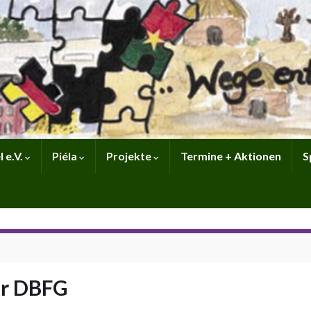
 e.V.
Piéla
Projekte
Termine + Aktionen
S
er DBFG