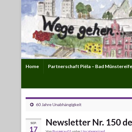
Home
Partnerschaft Piéla – Bad Münstereifel
60 Jahre Unabhängigkeit
Newsletter Nr. 150 d
SEP.
17
Von
Burggrau01
unter
Uncategorized