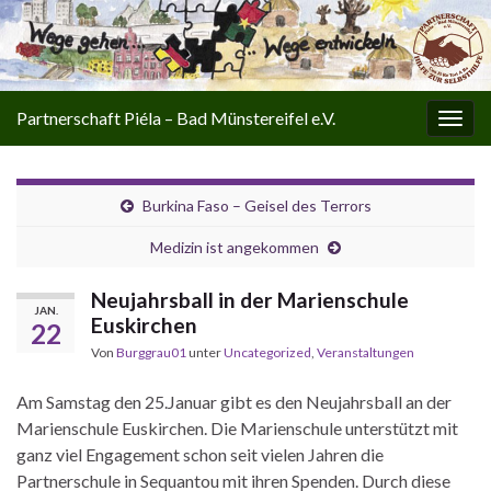
Partnerschaft Piéla – Bad Münstereifel e.V.
Navi
umsc
Burkina Faso – Geisel des Terrors
Medizin ist angekommen
Neujahrsball in der Marienschule
JAN.
Euskirchen
22
Von
Burggrau01
unter
Uncategorized
,
Veranstaltungen
Am Samstag den 25.Januar gibt es den Neujahrsball an der
Marienschule Euskirchen. Die Marienschule unterstützt mit
ganz viel Engagement schon seit vielen Jahren die
Partnerschule in Sequantou mit ihren Spenden. Durch diese