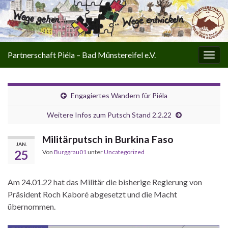
Partnerschaft Piéla – Bad Münstereifel e.V.
Navi
umsc
Engagiertes Wandern für Piéla
Weitere Infos zum Putsch Stand 2.2.22
Militärputsch in Burkina Faso
JAN.
25
Von
Burggrau01
unter
Uncategorized
Am 24.01.22 hat das Militär die bisherige Regierung von
Präsident Roch Kaboré abgesetzt und die Macht
übernommen.