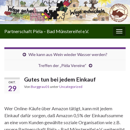
Partnerschaft Piéla – Bad Münstereifel e.V.
Navi
umsc
Wie kann aus Wein wieder Wasser werden?
Treffen der „Piéla Vereine“
Gutes tun bei jedem Einkauf
OKT.
29
Von
Burggrau01
unter
Uncategorized
Wer Online-Käufe über Amazon tätigt, kann mit jedem
Einkauf dafür sorgen, daß Amazon 0,5% der Einkaufssumme
an eine vom Kunden gewählte soziale Organisation wie z.B.
unsere Partnerschaft Piéla – Bad Münstereifel e.V. weitergibt.