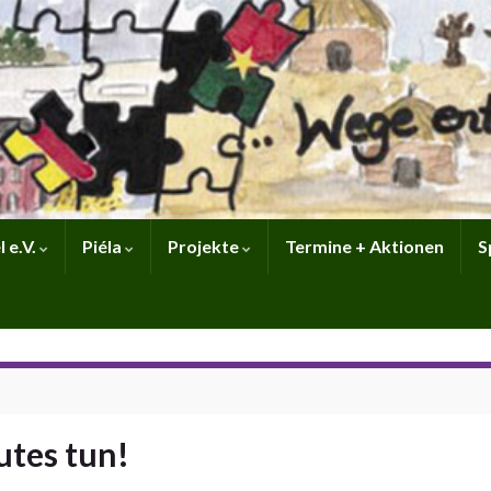
 e.V.
Piéla
Projekte
Termine + Aktionen
S
utes tun!