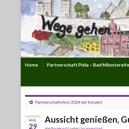
Home
Partnerschaft Piéla – Bad Münstereifel
Partnerschaftsfest 2024 mit Konzert
Aussicht genießen, G
AUG.
29
Von
Burggrau01
unter
Uncategorized