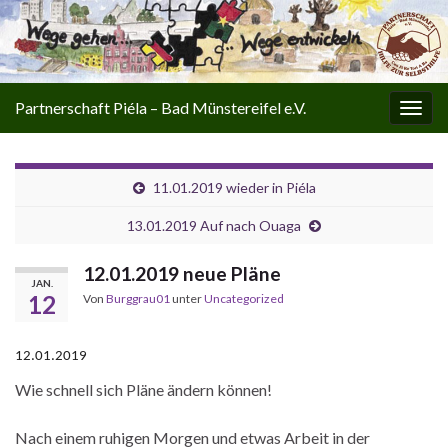
Partnerschaft Piéla – Bad Münstereifel e.V.
Navi
umsc
11.01.2019 wieder in Piéla
13.01.2019 Auf nach Ouaga
12.01.2019 neue Pläne
JAN.
12
Von
Burggrau01
unter
Uncategorized
12.01.2019
Wie schnell sich Pläne ändern können!
Nach einem ruhigen Morgen und etwas Arbeit in der